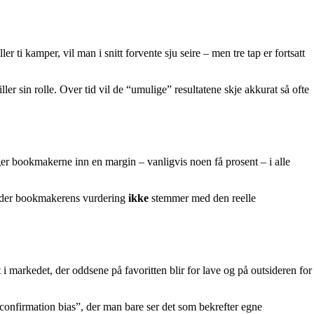
r ti kamper, vil man i snitt forvente sju seire – men tre tap er fortsatt
ler sin rolle. Over tid vil de “umulige” resultatene skje akkurat så ofte
ger bookmakerne inn en margin – vanligvis noen få prosent – i alle
ne der bookmakerens vurdering
ikke
stemmer med den reelle
 i markedet, der oddsene på favoritten blir for lave og på outsideren for
 “confirmation bias”, der man bare ser det som bekrefter egne