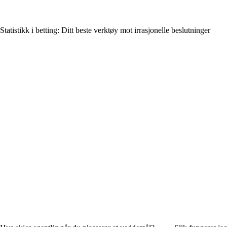
Statistikk i betting: Ditt beste verktøy mot irrasjonelle beslutninger