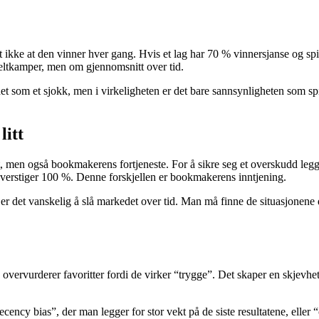
 ikke at den vinner hver gang. Hvis et lag har 70 % vinnersjanse og spille
eltkamper, men om gjennomsnitt over tid.
det som et sjokk, men i virkeligheten er det bare sannsynligheten som spil
litt
et, men også bookmakerens fortjeneste. For å sikre seg et overskudd leg
l overstiger 100 %. Denne forskjellen er bookmakerens inntjening.
t, er det vanskelig å slå markedet over tid. Man må finne de situasjone
overvurderer favoritter fordi de virker “trygge”. Det skaper en skjevhet
ecency bias”, der man legger for stor vekt på de siste resultatene, eller