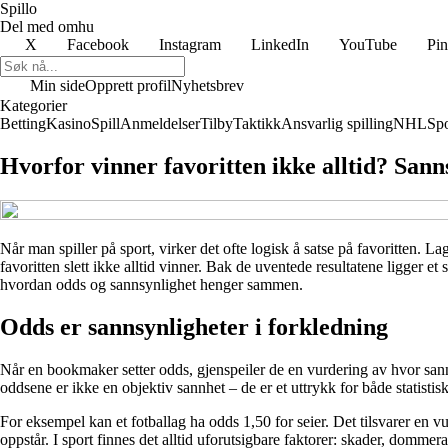
Spillo
Del med omhu
X
Facebook
Instagram
LinkedIn
YouTube
Pin
Min side
Opprett profil
Nyhetsbrev
Kategorier
Betting
Kasino
Spill
Anmeldelser
Tilby
Taktikk
Ansvarlig spilling
NHL
Spo
Hvorfor vinner favoritten ikke alltid? Sann
Når man spiller på sport, virker det ofte logisk å satse på favoritten. La
favoritten slett ikke alltid vinner. Bak de uventede resultatene ligger e
hvordan odds og sannsynlighet henger sammen.
Odds er sannsynligheter i forkledning
Når en bookmaker setter odds, gjenspeiler de en vurdering av hvor sanns
oddsene er ikke en objektiv sannhet – de er et uttrykk for både statisti
For eksempel kan et fotballag ha odds 1,50 for seier. Det tilsvarer en v
oppstår. I sport finnes det alltid uforutsigbare faktorer: skader, dommer