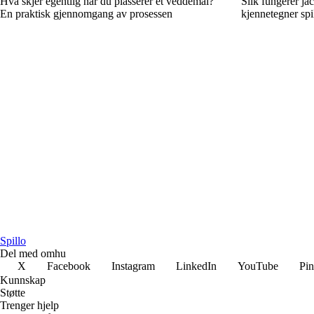
Hva skjer egentlig når du plasserer et veddemål?
Slik fungerer ja
En praktisk gjennomgang av prosessen
kjennetegner spi
Spillo
Del med omhu
X
Facebook
Instagram
LinkedIn
YouTube
Pin
Kunnskap
Støtte
Trenger hjelp