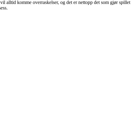
vil alltid komme overraskelser, og det er nettopp det som gjør spillet
sess.