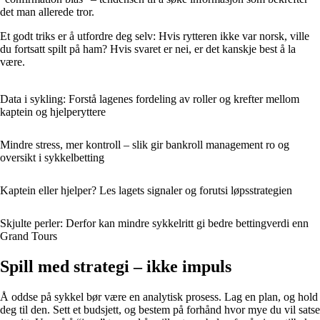
det man allerede tror.
Et godt triks er å utfordre deg selv: Hvis rytteren ikke var norsk, ville
du fortsatt spilt på ham? Hvis svaret er nei, er det kanskje best å la
være.
Data i sykling: Forstå lagenes fordeling av roller og krefter mellom
kaptein og hjelperyttere
Mindre stress, mer kontroll – slik gir bankroll management ro og
oversikt i sykkelbetting
Kaptein eller hjelper? Les lagets signaler og forutsi løpsstrategien
Skjulte perler: Derfor kan mindre sykkelritt gi bedre bettingverdi enn
Grand Tours
Spill med strategi – ikke impuls
Å oddse på sykkel bør være en analytisk prosess. Lag en plan, og hold
deg til den. Sett et budsjett, og bestem på forhånd hvor mye du vil satse