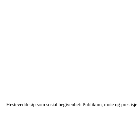
Hesteveddeløp som sosial begivenhet: Publikum, mote og prestisje