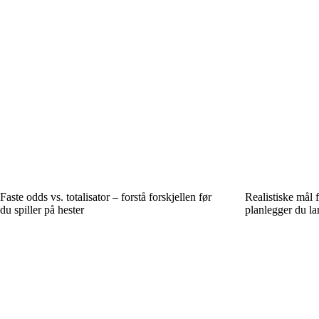
Faste odds vs. totalisator – forstå forskjellen før
Realistiske mål f
du spiller på hester
planlegger du la