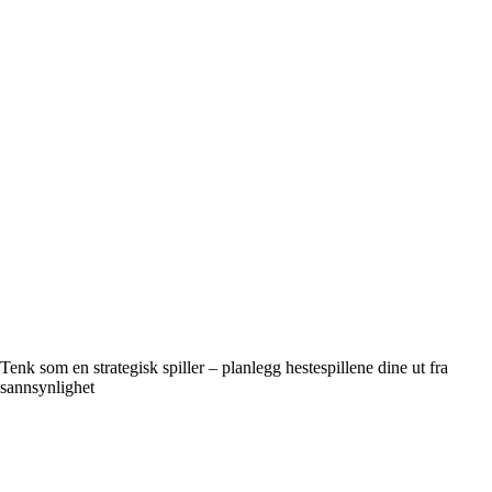
Tenk som en strategisk spiller – planlegg hestespillene dine ut fra
sannsynlighet