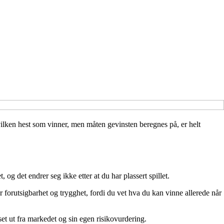
ilken hest som vinner, men måten gevinsten beregnes på, er helt
g det endrer seg ikke etter at du har plassert spillet.
ir forutsigbarhet og trygghet, fordi du vet hva du kan vinne allerede når
set ut fra markedet og sin egen risikovurdering.