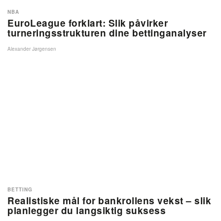
NBA
EuroLeague forklart: Slik påvirker
turneringsstrukturen dine bettinganalyser
Alexander Jørgensen
BETTING
Realistiske mål for bankrollens vekst – slik
planlegger du langsiktig suksess