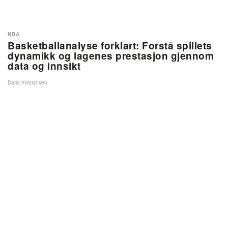
NBA
Basketballanalyse forklart: Forstå spillets
dynamikk og lagenes prestasjon gjennom
data og innsikt
Daria Kristiansen