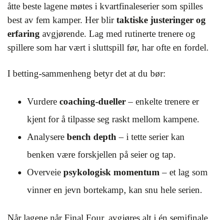
åtte beste lagene møtes i kvartfinaleserier som spilles
best av fem kamper. Her blir
taktiske justeringer og
erfaring
avgjørende. Lag med rutinerte trenere og
spillere som har vært i sluttspill før, har ofte en fordel.
I betting-sammenheng betyr det at du bør:
Vurdere
coaching-dueller
– enkelte trenere er
kjent for å tilpasse seg raskt mellom kampene.
Analysere
bench depth
– i tette serier kan
benken være forskjellen på seier og tap.
Overveie
psykologisk momentum
– et lag som
vinner en jevn bortekamp, kan snu hele serien.
Når lagene når Final Four, avgjøres alt i én semifinale