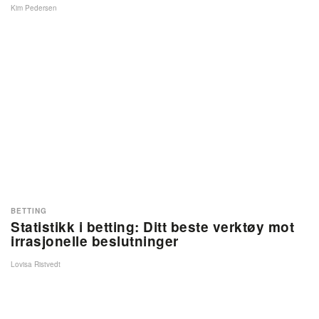
Kim Pedersen
BETTING
Statistikk i betting: Ditt beste verktøy mot
irrasjonelle beslutninger
Lovisa Ristvedt