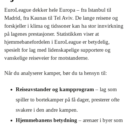
EuroLeague dekker hele Europa – fra Istanbul til
Madrid, fra Kaunas til Tel Aviv. De lange reisene og
forskjeller i klima og tidssoner kan ha stor innvirkning
på lagenes prestasjoner. Statistikken viser at
hjemmebanefordelen i EuroLeague er betydelig,
spesielt for lag med lidenskapelige supportere og
vanskelige reiseveier for motstanderne.
Når du analyserer kamper, bør du ta hensyn til:
Reiseavstander og kampprogram
– lag som
spiller to bortekamper på få dager, presterer ofte
svakere i den andre kampen.
Hjemmebanens betydning
– arenaer i byer som