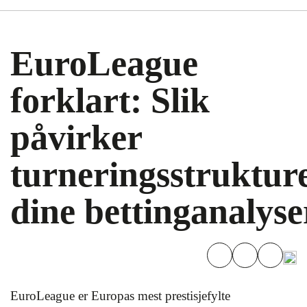
EuroLeague
forklart: Slik
påvirker
turneringsstruktur
dine bettinganalyse
EuroLeague er Europas mest prestisjefylte