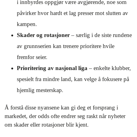
i innbyrdes oppgjør være avgjørende, noe som
påvirker hvor hardt et lag presser mot slutten av
kampen.
Skader og rotasjoner
– særlig i de siste rundene
av grunnserien kan trenere prioritere hvile
fremfor seier.
Prioritering av nasjonal liga
– enkelte klubber,
spesielt fra mindre land, kan velge å fokusere på
hjemlig mesterskap.
Å forstå disse nyansene kan gi deg et forsprang i
markedet, der odds ofte endrer seg raskt når nyheter
om skader eller rotasjoner blir kjent.