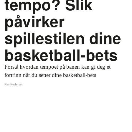
tempo? Slik
påvirker
spillestilen dine
basketball-bets
Forstå hvordan tempoet på banen kan gi deg et
fortrinn når du setter dine basketball-bets
Kim Pedersen