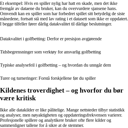
Et eksempel: Hvis en spiller nylig har hatt en skade, men det ikke
fremgår av dataene du bruker, kan du overvurdere sjansene hans.
Omvendt kan en spiller som har forbedret spillet sitt betydelig de siste
månedene, fortsatt stå med lav rating i et datasett som ikke er oppdatert.
I begge tilfeller fører dårlig datakvalitet til dårlige beslutninger.
Datakvalitet i golfbetting: Derfor er presisjon avgjørende
Tidsbegrensninger som verktøy for ansvarlig golfbetting
Typiske analysefeil i golfbetting – og hvordan du unngår dem
Turer og turneringer: Forstå forskjellene før du spiller
Kildenes troverdighet – og hvorfor du bør
være kritisk
Ikke alle datakilder er like pålitelige. Mange nettsteder tilbyr statistikk
og analyser, men nøyaktigheten og oppdateringsfrekvensen varierer.
Profesjonelle spillere og analytikere bruker ofte flere kilder og
sammenligner tallene for å sikre at de stemmer.